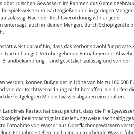
aus oberirdischen Gewässern im Rahmen des Gemeingebrau
beispielsweise zum Gartengießen und in geringen Mengen 
bau zulässig. Nach der Rechtsverordnung ist nun jede
untersagt, auch in kleinen Mengen, durch Schöpfgeräte o
h.
att weist darauf hin, dass das Verbot sowohl für private
d den Gartenbau gilt. Vorübergehende Entnahmen zur Abwehr
zur Brandbekämpfung – sind gesetzlich zulässig und von der
men werden, können Bußgelder in Höhe von bis zu 100.000 E
d von der Rechtsverordnung nicht betroffen. Sie dürfen di
d die festgelegten Mindestwasserabgaben einzuhalten.
 Landkreis Rastatt hat dazu geführt, dass die Fließgewässe
ökologie beeinträchtigt ist beziehungsweise nachhaltig ges
kte Entnahme von Wasser aus Oberflächengewässern verst
inzelnen Entnahmestellen noch eine ausreichende Wasserfüh