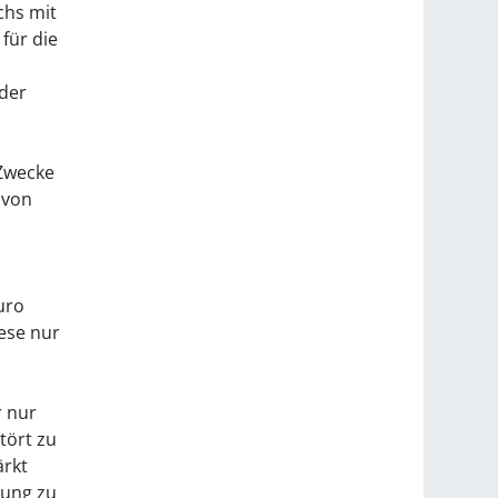
chs mit
für die
der
 Zwecke
 von
uro
ese nur
r nur
tört zu
ärkt
rung zu