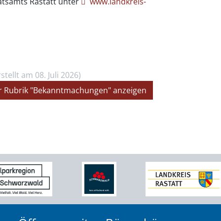
ratsamts Rastatt unter
www.landkreis-
rstellt am 08. Juli 2026)
der Rubrik "Bekanntmachungen" anzeigen