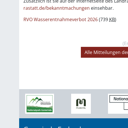
Zusätzlich ist sie auf der Internetseite des Land
rastatt.de/bekanntmachungen
einsehbar.
RVO Wasserentnahmeverbot 2026
(739
KB
)
(E
Alle Mitteilungen 