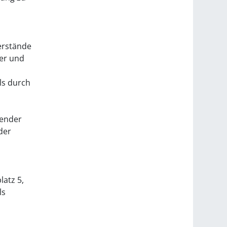
erstände
er und
ls durch
lender
der
latz 5,
ls