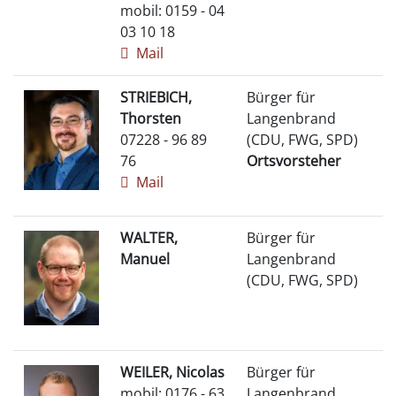
mobil: 0159 - 04
03 10 18
Mail
STRIEBICH,
Bürger für
Thorsten
Langenbrand
07228 - 96 89
(CDU, FWG, SPD)
76
Ortsvorsteher
Mail
WALTER,
Bürger für
Manuel
Langenbrand
(CDU, FWG, SPD)
WEILER, Nicolas
Bürger für
mobil: 0176 - 63
Langenbrand