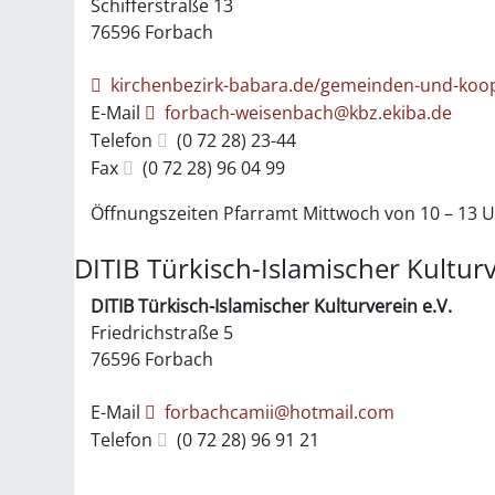
Schifferstraße 13
76596
Forbach
kirchenbezirk-babara.de/gemeinden-und-koo
E-Mail
forbach-weisenbach@kbz.ekiba.de
Telefon
(0
72
28) 23-44
Fax
(0
72
28) 96
04
99
Öffnungszeiten Pfarramt Mittwoch von 10 – 13 
DITIB Türkisch-Islamischer Kultur
DITIB Türkisch-Islamischer Kulturverein e.V.
Friedrichstraße 5
76596
Forbach
E-Mail
forbachcamii@hotmail.com
Telefon
(0
72
28) 96
91
21