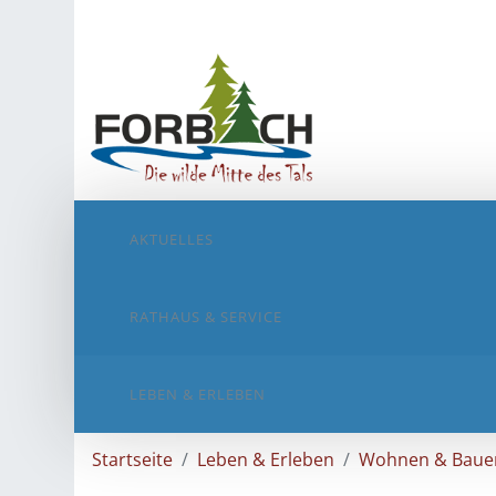
AKTUELLES
RATHAUS & SERVICE
LEBEN & ERLEBEN
Startseite
Leben & Erleben
Wohnen & Baue