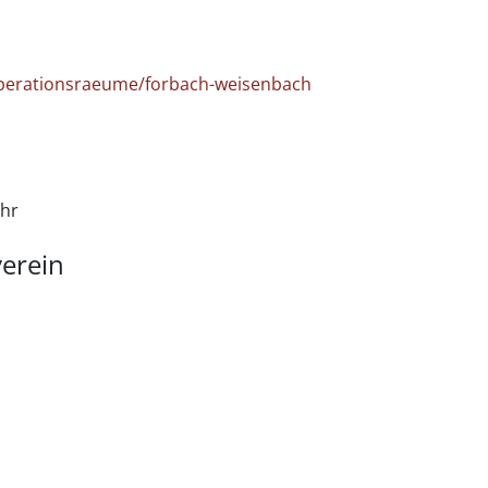
perationsraeume/forbach-weisenbach
Uhr
verein