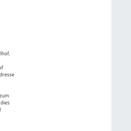
lhof.
of
adresse
 zum
 dies
d