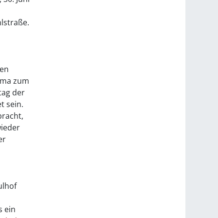
lstraße.
nen
irma zum
tag der
t sein.
bracht,
wieder
er
ulhof
s ein