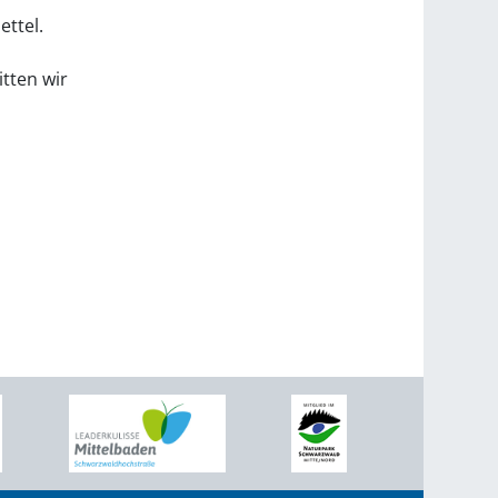
ttel.
tten wir