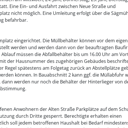
statt. Eine Ein- und Ausfahrt zwischen Neue Straße und
platz nicht möglich. Eine Umleitung erfolgt über die Sägmüh
g befahrbar.
nplatz eingerichtet. Die Müllbehälter können vor dem eige
estellt werden und werden dann von der beauftragten Bauf
 Ablauf müssen die Abfallbehälter bis um 16.00 Uhr am Vor
r mit der Hausnummer des zugehörigen Gebäudes beschrifte
er Regel spätestens am Folgetag zurück an Abstellplätze ge
erden können. In Bauabschnitt 2 kann ggf. die Müllabfuhr 
 dann werden nur noch die Behälter der Hinterlieger von d
n Abstimmung.
nen Anwohnern der Alten Straße Parkplätze auf dem Sch
utzung durch Dritte gesperrt. Berechtigte erhalten einen
lich soll jedem betroffenen Haushalt bei Bedarf mindesten