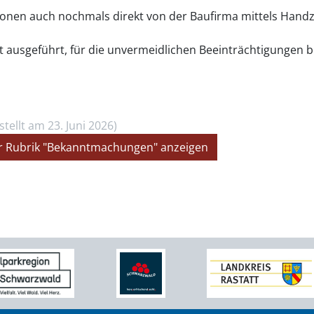
onen auch nochmals direkt von der Baufirma mittels Handze
t ausgeführt, für die unvermeidlichen Beeinträchtigungen bi
stellt am 23. Juni 2026)
der Rubrik "Bekanntmachungen" anzeigen