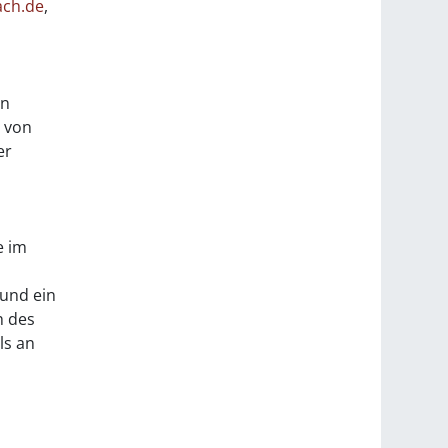
ach.de
,
en
e von
er
e im
und ein
h des
ls an