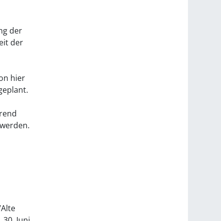
ng der
it der
on hier
geplant.
hrend
 werden.
Alte
 30. Juni