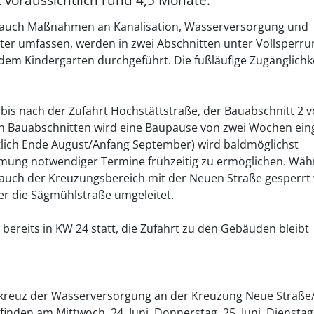
g auch Maßnahmen an Kanalisation, Wasserversorgung und
ter umfassen, werden in zwei Abschnitten unter Vollsperru
em Kindergarten durchgeführt. Die fußläufige Zugänglichke
bis nach der Zufahrt Hochstättstraße, der Bauabschnitt 2 v
en Bauabschnitten wird eine Baupause von zwei Wochen ein
lich Ende August/Anfang September) wird baldmöglichst
mung notwendiger Termine frühzeitig zu ermöglichen. Wä
 auch der Kreuzungsbereich mit der Neuen Straße gesperrt
er die Sägmühlstraße umgeleitet.
 bereits in KW 24 statt, die Zufahrt zu den Gebäuden bleibt
reuz der Wasserversorgung an der Kreuzung Neue Straße/
inden am Mittwoch, 24. Juni, Donnerstag, 25. Juni, Dienstag,