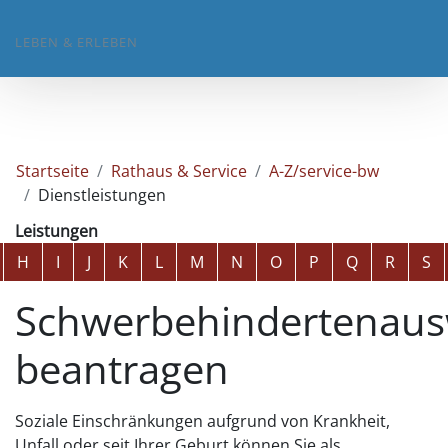
LEBEN & ERLEBEN
Startseite
Rathaus & Service
A-Z/service-bw
Dienstleistungen
Leistungen
Alphabetisches Register überspringen
H
I
J
K
L
M
N
O
P
Q
R
S
Schwerbehindertenaus
beantragen
Soziale Einschränkungen aufgrund von Krankheit,
Unfall oder seit Ihrer Geburt können Sie als