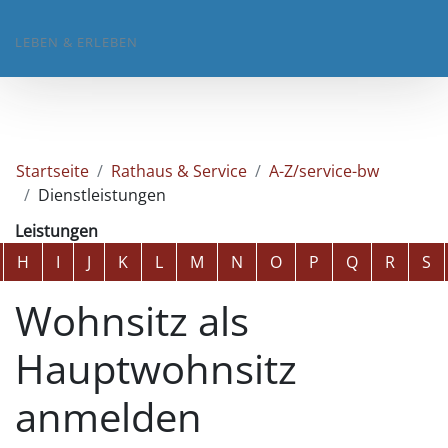
LEBEN & ERLEBEN
Startseite
Rathaus & Service
A-Z/service-bw
Dienstleistungen
Leistungen
Alphabetisches Register überspringen
H
I
J
K
L
M
N
O
P
Q
R
S
Wohnsitz als
Hauptwohnsitz
anmelden