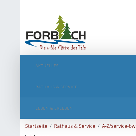
AKTUELLES
RATHAUS & SERVICE
LEBEN & ERLEBEN
Startseite
Rathaus & Service
A-Z/service-bw