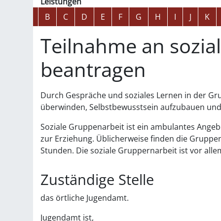
Leistungen
Alphabetisches Register überspringen
A
B
C
D
E
F
G
H
I
J
K
Teilnahme an sozia
beantragen
Durch Gespräche und soziales Lernen in der Gru
überwinden, Selbstbewusstsein aufzubauen und
Soziale Gruppenarbeit ist ein ambulantes Angeb
zur Erziehung. Üblicherweise finden die Gruppe
Stunden. Die soziale Gruppernarbeit ist vor alle
Zuständige Stelle
das örtliche Jugendamt.
Jugendamt ist,