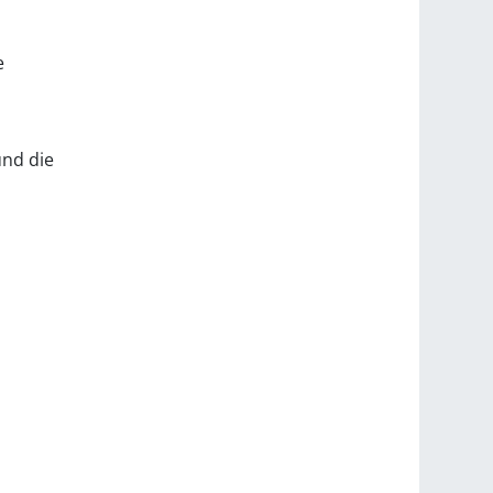
e
und die