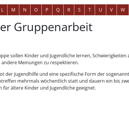
L
M
N
O
P
Q
R
S
T
U
V
W
ler Gruppenarbeit
ppe sollen Kinder und Jugendliche lernen, Schwierigkeiten 
 andere Meinungen zu respektieren.
ot der Jugendhilfe und eine spezifische Form der sogenannt
ntreffen mehrmals wöchentlich statt und dauern ein bis zwe
m für ältere Kinder und Jugendliche geeignet.