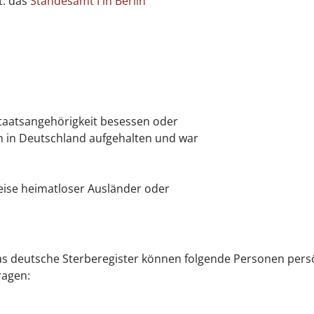
t: das
Standesamt I in Berlin
taatsangehörigkeit besessen oder
h in Deutschland aufgehalten und war
ise heimatloser Ausländer oder
das deutsche Sterberegister können folgende Personen pers
ragen: