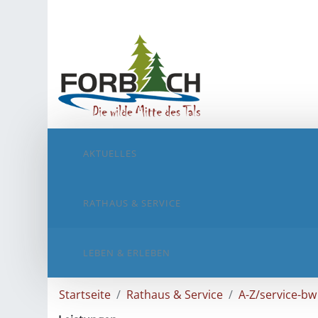
AKTUELLES
RATHAUS & SERVICE
LEBEN & ERLEBEN
Startseite
Rathaus & Service
A-Z/service-bw