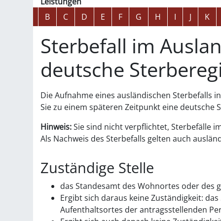
Leistungen
Alphabetisches Register überspringen
A
B
C
D
E
F
G
H
I
J
K
Sterbefall im Ausla
deutsche Sterbereg
Die Aufnahme eines ausländischen Sterbefalls in 
Sie zu einem späteren Zeitpunkt eine deutsche 
Hinweis:
Sie sind nicht verpflichtet, Sterbefäll
Als Nachweis des Sterbefalls gelten auch auslä
Zuständige Stelle
das Standesamt des Wohnortes oder des g
Ergibt sich daraus keine Zuständigkeit: 
Aufenthaltsortes der antragsstellenden Pe