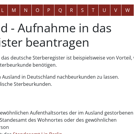
L
M
N
O
P
Q
R
S
T
U
V
W
nd - Aufnahme in das
ister beantragen
das deutsche Sterberegister ist beispielsweise von Vorteil
Sterbeurkunde benötigen.
e im Ausland in Deutschland nachbeurkunden zu lassen.
ndische Sterbeurkunden.
ewöhnlichen Aufenthaltsortes der im Ausland gestorbenen
das Standesamt des Wohnortes oder des gewöhnlichen
rson