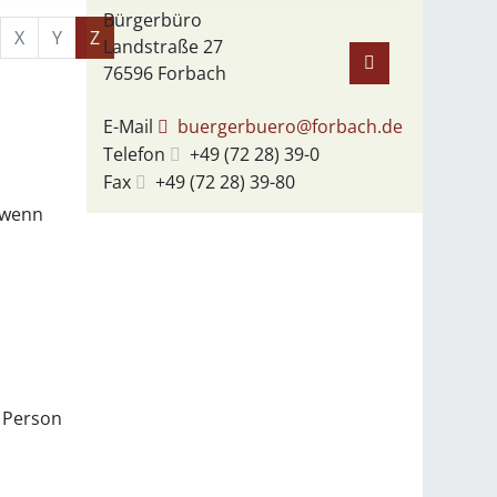
Bürgerbüro
X
Y
Z
Landstraße 27
76596
Forbach
E-Mail
buergerbuero@forbach.de
Telefon
+49 (72
28) 39-0
Fax
+49 (72
28) 39-80
, wenn
 Person