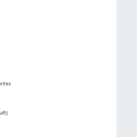
nntes
e
aft)