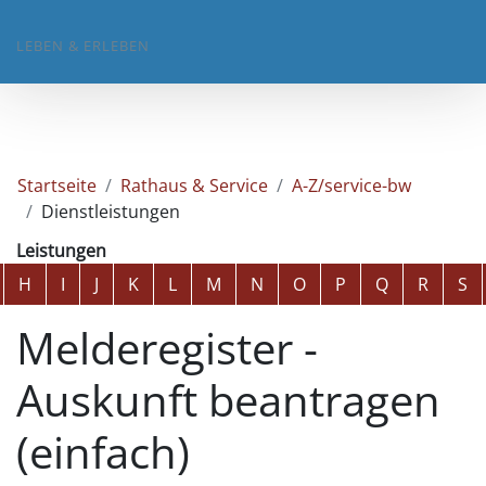
LEBEN & ERLEBEN
Startseite
Rathaus & Service
A-Z/service-bw
Dienstleistungen
Leistungen
Alphabetisches Register überspringen
H
I
J
K
L
M
N
O
P
Q
R
S
Melderegister -
Auskunft beantragen
(einfach)