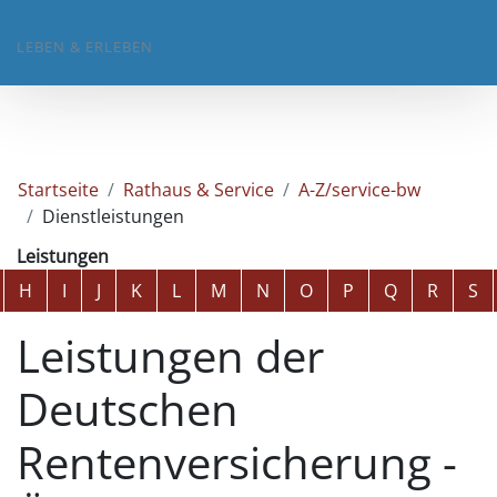
LEBEN & ERLEBEN
Startseite
Rathaus & Service
A-Z/service-bw
Dienstleistungen
Leistungen
Alphabetisches Register überspringen
H
I
J
K
L
M
N
O
P
Q
R
S
Leistungen der
Deutschen
Rentenversicherung -