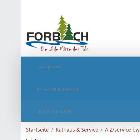
AKTUELLES
RATHAUS & SERVICE
LEBEN & ERLEBEN
Startseite
Rathaus & Service
A-Z/service-bw