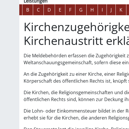
Leistungen
Alphabetisches Register überspringen
A
B
C
D
E
F
G
H
I
J
K
Kirchenzugehörigke
Kirchenaustritt erk
Die Meldebehörden erfassen die Zugehörigkeit zu
Weltanschauungsgemeinschaft, sofern diese eine 
An die Zugehörigkeit zu einer Kirche, einer Re
Körperschaft des öffentlichen Rechts ist, knüpft
Die Kirchen, die Religionsgemeinschaften und 
öffentlichen Rechts sind, können zur Deckung i
Die Lohn- oder Einkommensteuer bildet in der R
erhebt sie für die Kirchen, die anderen Religi