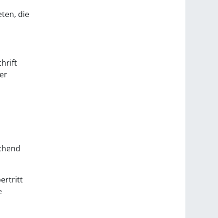
ten, die
hrift
er
echend
rtritt
e