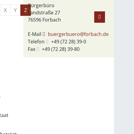
Bürgerbüro
X
Y
Z
Landstraße 27
76596
Forbach
E-Mail
buergerbuero@forbach.de
Telefon
+49 (72
28) 39-0
Fax
+49 (72
28) 39-80
s
taat