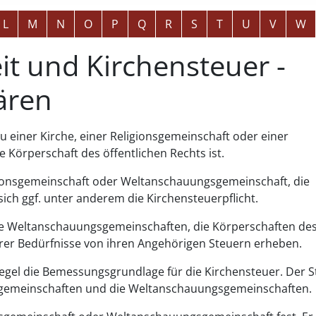
L
M
N
O
P
Q
R
S
T
U
V
W
it und Kirchensteuer -
lären
 einer Kirche, einer Religionsgemeinschaft oder einer
Körperschaft des öffentlichen Rechts ist.
ligionsgemeinschaft oder Weltanschauungsgemeinschaft, die
 sich ggf. unter anderem die Kirchensteuerpflicht.
die Weltanschauungsgemeinschaften, die Körperschaften de
hrer Bedürfnisse von ihren Angehörigen Steuern erheben.
egel die Bemessungsgrundlage für die Kirchensteuer. Der S
onsgemeinschaften und die Weltanschauungsgemeinschaften.