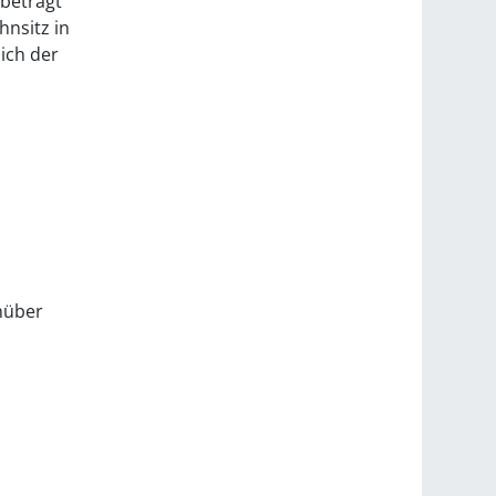
 beträgt
nsitz in
ich der
nüber