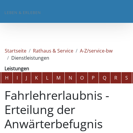
LEBEN & ERLEBEN
Startseite
Rathaus & Service
A-Z/service-bw
Dienstleistungen
Leistungen
Alphabetisches Register überspringen
H
I
J
K
L
M
N
O
P
Q
R
S
Fahrlehrerlaubnis -
Erteilung der
Anwärterbefugnis