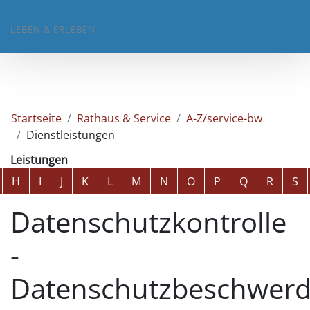
LEBEN & ERLEBEN
Startseite
Rathaus & Service
A-Z/service-bw
Dienstleistungen
Leistungen
Alphabetisches Register überspringen
H
I
J
K
L
M
N
O
P
Q
R
S
Datenschutzkontrolle
-
Datenschutzbeschwer