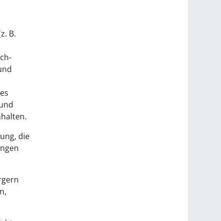
z. B.
ch-
 und
des
 und
halten.
ung, die
ungen
rgern
n,
.