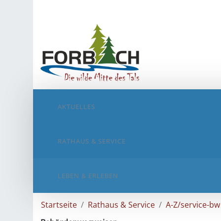
AKTUELLES
RATHAUS & SERVICE
LEBEN & ERLEBEN
Startseite
Rathaus & Service
A-Z/service-bw