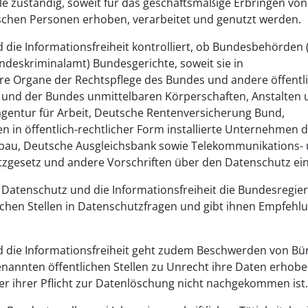
lle zuständig, soweit für das geschäftsmäßige Erbringen von
ischen Personen erhoben, verarbeitet und genutzt werden.
ie Informationsfreiheit kontrolliert, ob Bundesbehörden (
eskriminalamt) Bundesgerichte, soweit sie in
re Organe der Rechtspflege des Bundes und andere öffentli
s und der Bundes unmittelbaren Körperschaften, Anstalten
sagentur für Arbeit, Deutsche Rentenversicherung Bund,
 in öffentlich-rechtlicher Form installierte Unternehmen 
ufbau, Deutsche Ausgleichsbank sowie Telekommunikations-
gesetz und andere Vorschriften über den Datenschutz ein
atenschutz und die Informationsfreiheit die Bundesregier
lichen Stellen in Datenschutzfragen und gibt ihnen Empfehl
 die Informationsfreiheit geht zudem Beschwerden von Bü
genannten öffentlichen Stellen zu Unrecht ihre Daten erhobe
er ihrer Pflicht zur Datenlöschung nicht nachgekommen ist