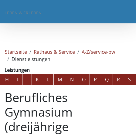
LEBEN & ERLEBEN
Startseite
Rathaus & Service
A-Z/service-bw
Dienstleistungen
Leistungen
Alphabetisches Register überspringen
H
I
J
K
L
M
N
O
P
Q
R
S
Berufliches
Gymnasium
(dreijährige