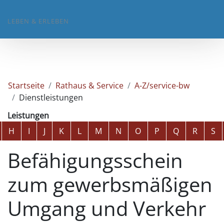
LEBEN & ERLEBEN
Startseite
Rathaus & Service
A-Z/service-bw
Dienstleistungen
Leistungen
Alphabetisches Register überspringen
H
I
J
K
L
M
N
O
P
Q
R
S
Befähigungsschein
zum gewerbsmäßigen
Umgang und Verkehr