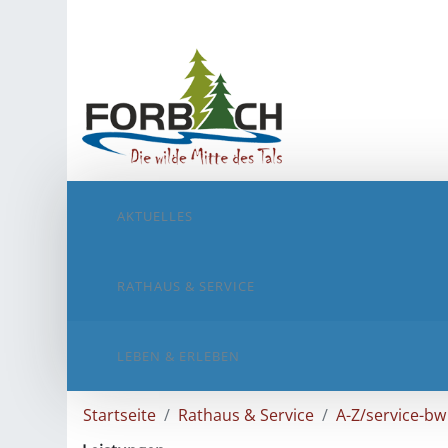
AKTUELLES
RATHAUS & SERVICE
LEBEN & ERLEBEN
Startseite
Rathaus & Service
A-Z/service-bw