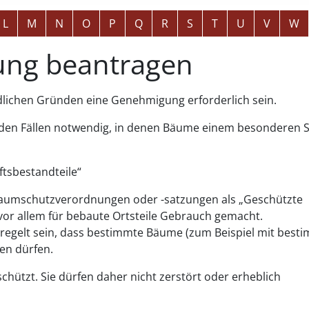
L
M
N
O
P
Q
R
S
T
U
V
W
ung beantragen
dlichen Gründen eine Genehmigung erforderlich sein.
enden Fällen notwendig, in denen Bäume einem besonderen 
tsbestandteile“
umschutzverordnungen oder -satzungen als „Geschützte
vor allem für bebaute Ortsteile Gebrauch gemacht.
regelt sein, dass bestimmte Bäume
(zum Beispiel mit bes
en dürfen.
chützt. Sie dürfen daher nicht zerstört oder erheblich