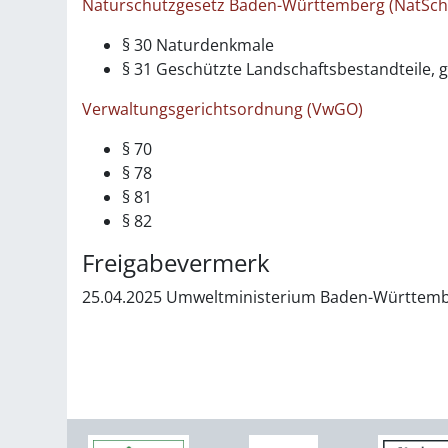
Naturschutzgesetz Baden-Württemberg (NatSc
§ 30
Naturdenkmale
§ 31 Geschützte Landschaftsbestandteile, g
Verwaltungsgerichtsordnung (VwGO)
§ 70
§ 78
§ 81
§ 82
Freigabevermerk
25.04.2025 Umweltministerium Baden-Württem