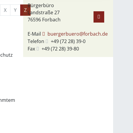
Bürgerbüro
X
Y
Z
Landstraße 27
76596
Forbach
E-Mail
buergerbuero@forbach.de
Telefon
+49 (72
28) 39-0
Fax
+49 (72
28) 39-80
Schutz
timmtem