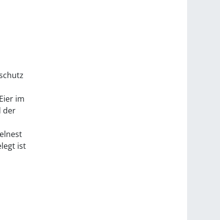
nschutz
Eier im
d der
elnest
egt ist