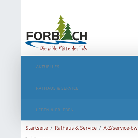
AKTUELLES
RATHAUS & SERVICE
LEBEN & ERLEBEN
Startseite
Rathaus & Service
A-Z/service-bw