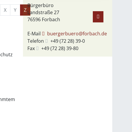
Bürgerbüro
X
Y
Z
Landstraße 27
76596
Forbach
E-Mail
buergerbuero@forbach.de
Telefon
+49 (72
28) 39-0
Fax
+49 (72
28) 39-80
Schutz
timmtem