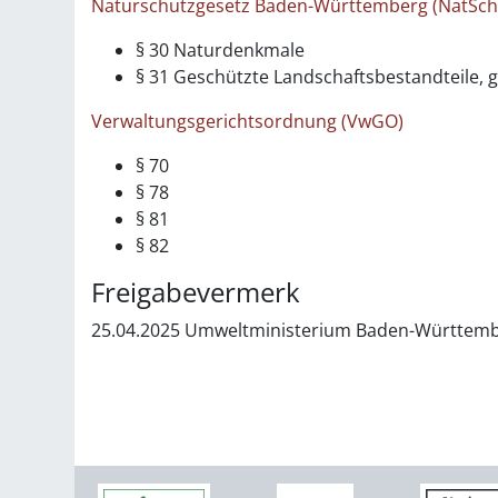
Naturschutzgesetz Baden-Württemberg (NatSc
§ 30
Naturdenkmale
§ 31 Geschützte Landschaftsbestandteile, g
Verwaltungsgerichtsordnung (VwGO)
§ 70
§ 78
§ 81
§ 82
Freigabevermerk
25.04.2025 Umweltministerium Baden-Württem