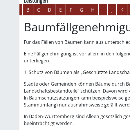
Leistungen
Alphabetisches Register überspringen
A
B
C
D
E
F
G
H
I
J
K
Baumfällgenehmig
Für das Fällen von Bäumen kann aus unterschie
Eine Fällgenehmigung ist vor allem in den folg
unterliegen.
1. Schutz von Bäumen als „Geschützte Landschaf
Städte oder Gemeinden können Bäume durch Ba
Landschaftsbestandteile“ schützen. Davon wird 
In Baumschutzsatzungen kann beispielsweise ge
Stammumfang)
nur ausnahmsweise gefällt werd
In Baden-Württemberg sind Alleen gesetzlich ges
beeinträchtigt werden.