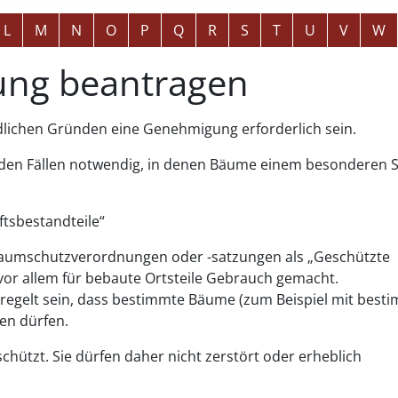
L
M
N
O
P
Q
R
S
T
U
V
W
ung beantragen
dlichen Gründen eine Genehmigung erforderlich sein.
enden Fällen notwendig, in denen Bäume einem besonderen 
tsbestandteile“
umschutzverordnungen oder -satzungen als „Geschützte
vor allem für bebaute Ortsteile Gebrauch gemacht.
regelt sein, dass bestimmte Bäume
(zum Beispiel mit bes
en dürfen.
chützt. Sie dürfen daher nicht zerstört oder erheblich