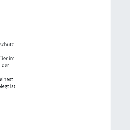
nschutz
Eier im
d der
elnest
egt ist