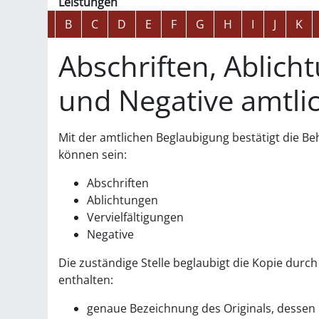
Leistungen
Alphabetisches Register überspringen
A
B
C
D
E
F
G
H
I
J
K
Abschriften, Ablich
und Negative amtli
Mit der amtlichen Beglaubigung bestätigt die B
können sein:
Abschriften
Ablichtungen
Vervielfältigungen
Negative
Die zuständige Stelle beglaubigt die Kopie dur
enthalten:
genaue Bezeichnung des Originals, dessen 