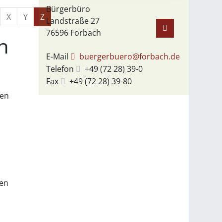
Bürgerbüro
X
Y
Z
Landstraße 27
76596
Forbach
n
E-Mail
buergerbuero@forbach.de
Telefon
+49 (72
28) 39-0
Fax
+49 (72
28) 39-80
ien
ben