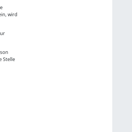
se
in, wird
zur
rson
 Stelle