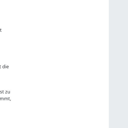
t
t die
st zu
tammt,