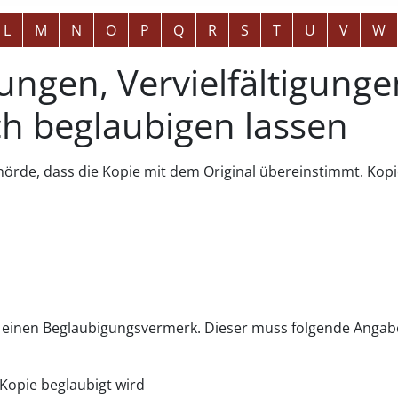
L
M
N
O
P
Q
R
S
T
U
V
W
tungen, Vervielfältigunge
ch beglaubigen lassen
ehörde, dass die Kopie mit dem Original übereinstimmt.
Kop
ch einen Beglaubigungsvermerk.
Dieser muss folgende Anga
Kopie beglaubigt wird