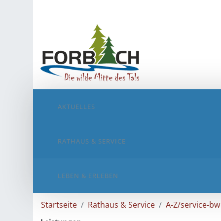
AKTUELLES
RATHAUS & SERVICE
LEBEN & ERLEBEN
Startseite
Rathaus & Service
A-Z/service-bw