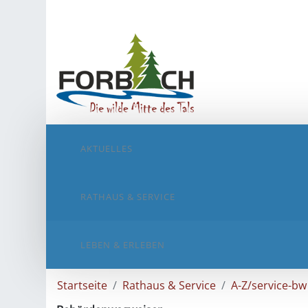
AKTUELLES
RATHAUS & SERVICE
LEBEN & ERLEBEN
Startseite
Rathaus & Service
A-Z/service-bw