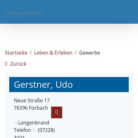
LEBEN & ERLEBEN
Startseite
Leben & Erleben
Gewerbe
Zurück
Gerstner, Udo
Neue Straße 17
76596
Forbach
Langenbrand
Telefon
(0
72
28)
31
01