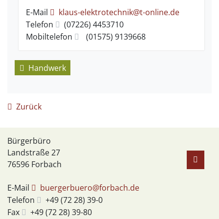
E-Mail
klaus-elektrotechnik@t-online.de
Telefon
(0
72
26) 4
45
37
10
Mobiltelefon
(0
15
75) 9
13
96
68
Handwerk
Zurück
Bürgerbüro
Landstraße 27
76596
Forbach
E-Mail
buergerbuero@forbach.de
Telefon
+49 (72
28) 39-0
Fax
+49 (72
28) 39-80