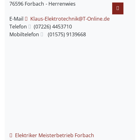
76596
Forbach
Herrenwies
E-Mail
Klaus-Elektrotechnik@T-Online.de
Telefon
(0
72
26) 4
45
37
10
Mobiltelefon
(0
15
75) 9
13
96
68
Elektriker Meisterbetrieb Forbach