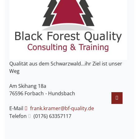
Qualität aus dem Schwarzwald...ihr Ziel ist unser
Weg
Am Skihang 18a
76596
Forbach
Hundsbach
E-Mail
frank.kramer@bf-quality.de
Telefon
(01
76) 63
35
71
17