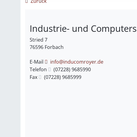
Zurück
Industrie- und Computers
Stried 7
76596
Forbach
E-Mail
info@inducomroyer.de
Telefon
(0
72
28) 9
68
59
90
Fax
(0
72
28) 9
68
59
99