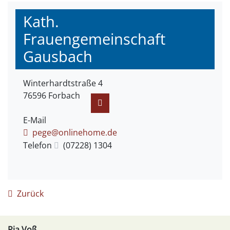
Kath.
Frauengemeinschaft
Gausbach
Winterhardtstraße 4
76596
Forbach
E-Mail
pege@onlinehome.de
Telefon
(0
72
28) 13
04
Zurück
Pia
Voß