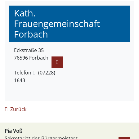
Kath.
Frauengemeinschaft
Forbach
Eckstraße 35
76596
Forbach
Telefon
(0
72
28)
16
43
Zurück
Pia
Voß
Sekretariat des Bürgermeisters