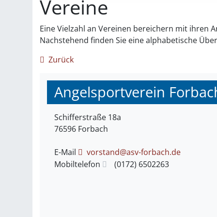
Vereine
Eine Vielzahl an Vereinen bereichern mit ihre
Nachstehend finden Sie eine alphabetische Übe
Zurück
Angelsportverein Forbac
Schifferstraße 18a
76596
Forbach
E-Mail
vorstand@asv-forbach.de
Mobiltelefon
(01
72) 6
50
22
63