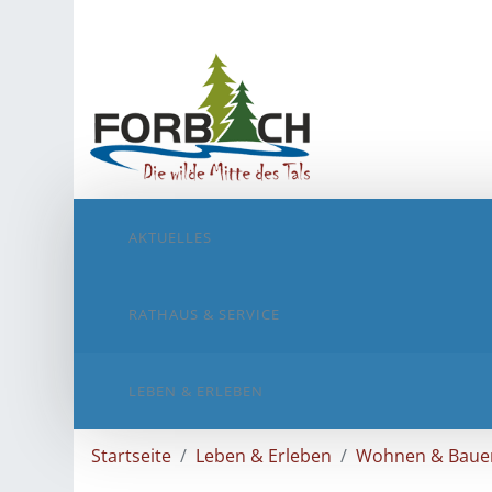
AKTUELLES
RATHAUS & SERVICE
LEBEN & ERLEBEN
Startseite
Leben & Erleben
Wohnen & Baue