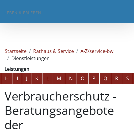
LEBEN & ERLEBEN
Startseite
Rathaus & Service
A-Z/service-bw
Dienstleistungen
Leistungen
Alphabetisches Register überspringen
H
I
J
K
L
M
N
O
P
Q
R
S
Verbraucherschutz -
Beratungsangebote
der