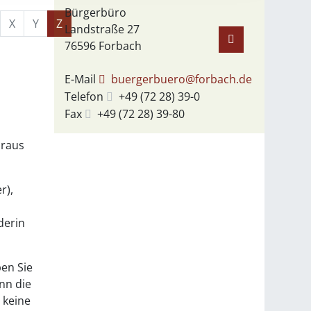
Bürgerbüro
X
Y
Z
Landstraße 27
76596
Forbach
E-Mail
buergerbuero@forbach.de
Telefon
+49 (72
28) 39-0
Fax
+49 (72
28) 39-80
araus
r)
,
derin
ben Sie
nn die
 keine