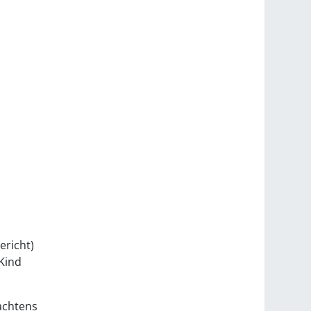
ericht)
 Kind
achtens