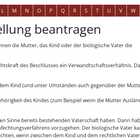
L
M
N
O
P
Q
R
S
T
U
V
W
tellung beantragen
nnen die Mutter, das Kind oder der biologische Vater die
echtskraft des Beschlusses ein Verwandtschaftsverhältnis. D
 dem Kind
(und unter Umständen auch gegenüber der Mutte
hörigkeit des Kindes
(zum Beispiel wenn die Mutter Auslän
chen Sinne bereits bestehenden Vaterschaft haben. Dann ha
Anfechtungsverfahrens vorzugehen.
Der biologische Vater ka
echten, wenn zwischen dem Kind und dem rechtlichen Vater