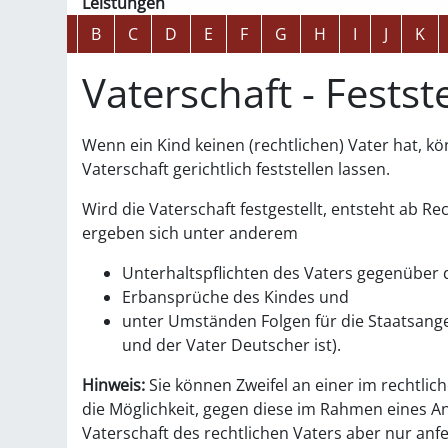
Leistungen
Alphabetisches Register überspringen
A
B
C
D
E
F
G
H
I
J
K
Vaterschaft - Fests
Wenn ein Kind keinen (rechtlichen) Vater hat, kö
Vaterschaft gerichtlich feststellen lassen.
Wird die Vaterschaft festgestellt, entsteht ab R
ergeben sich unter anderem
Unterhaltspflichten des Vaters gegenüber
Erbansprüche des Kindes und
unter Umständen Folgen für die Staatsange
und der Vater Deutscher ist)
.
Hinweis:
Sie können Zweifel an einer im rechtli
die Möglichkeit, gegen diese im Rahmen eines 
Vaterschaft des rechtlichen Vaters
aber
nur anf