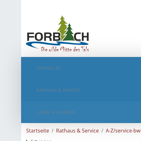
AKTUELLES
RATHAUS & SERVICE
LEBEN & ERLEBEN
Startseite
Rathaus & Service
A-Z/service-bw