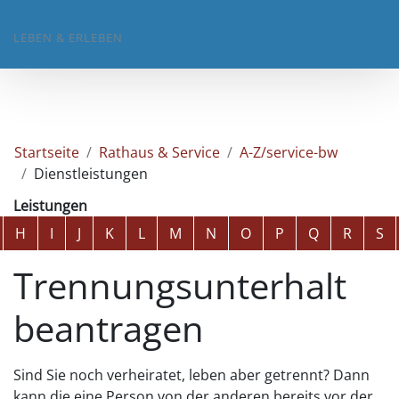
LEBEN & ERLEBEN
Startseite
Rathaus & Service
A-Z/service-bw
Dienstleistungen
Leistungen
Alphabetisches Register überspringen
H
I
J
K
L
M
N
O
P
Q
R
S
Trennungsunterhalt
beantragen
Sind Sie noch verheiratet, leben aber getrennt? Dann
kann die eine Person von der anderen bereits vor der