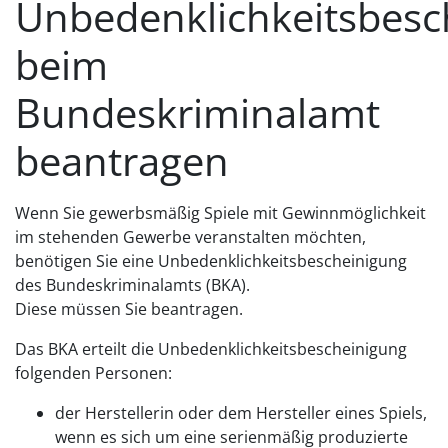
Unbedenklichkeitsbesc
beim
Bundeskriminalamt
beantragen
Wenn Sie gewerbsmäßig Spiele mit Gewinnmöglichkeit
im stehenden Gewerbe veranstalten möchten,
benötigen Sie eine Unbedenklichkeitsbescheinigung
des Bundeskriminalamts (BKA).
Diese müssen Sie beantragen.
Das BKA erteilt die Unbedenklichkeitsbescheinigung
folgenden Personen:
der Herstellerin oder dem Hersteller eines Spiels,
wenn es sich um eine serienmäßig produzierte