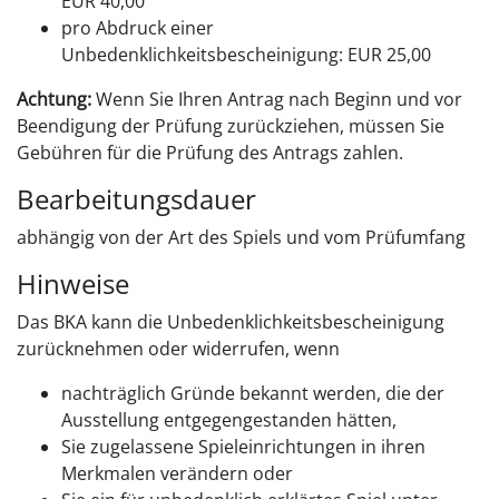
EUR 40,00
pro Abdruck einer
Unbedenklichkeitsbescheinigung: EUR 25,00
Achtung:
Wenn Sie Ihren Antrag nach Beginn und vor
Beendigung der Prüfung zurückziehen, müssen Sie
Gebühren für die Prüfung des Antrags zahlen.
Bearbeitungsdauer
abhängig von der Art des Spiels und vom Prüfumfang
Hinweise
Das BKA kann die Unbedenklichkeitsbescheinigung
zurücknehmen oder widerrufen, wenn
nachträglich Gründe bekannt werden, die der
Ausstellung entgegengestanden hätten,
Sie zugelassene Spieleinrichtungen in ihren
Merkmalen verändern oder