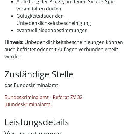
Auflistung der Plätze, an denen Sie das Spiel
veranstalten dürfen
Gültigkeitsdauer der
Unbedenklichkeitsbescheinigung
eventuell Nebenbestimmungen
Hinweis:
Unbedenklichkeitsbescheinigungen können
auch befristet oder mit Auflagen verbunden erteilt
werden.
Zuständige Stelle
das Bundeskriminalamt
Bundeskriminalamt - Referat ZV 32
[Bundeskriminalamt]
Leistungsdetails
Voraussetzungen