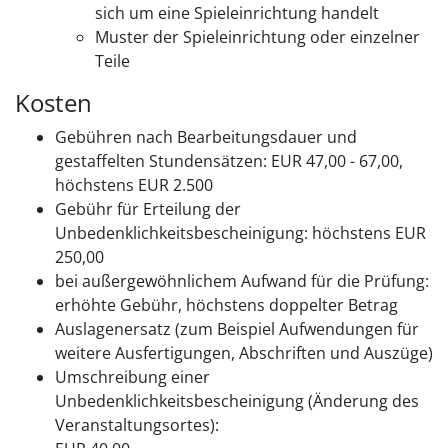
sich um eine Spieleinrichtung handelt
Muster der Spieleinrichtung oder einzelner
Teile
Kosten
Gebühren nach Bearbeitungsdauer und
gestaffelten Stundensätzen: EUR 47,00 - 67,00,
höchstens EUR 2.500
Gebühr für Erteilung der
Unbedenklichkeitsbescheinigung: höchstens EUR
250,00
bei außergewöhnlichem Aufwand für die Prüfung:
erhöhte Gebühr, höchstens doppelter Betrag
Auslagenersatz (zum Beispiel Aufwendungen für
weitere Ausfertigungen, Abschriften und Auszüge)
Umschreibung einer
Unbedenklichkeitsbescheinigung (Änderung des
Veranstaltungsortes):