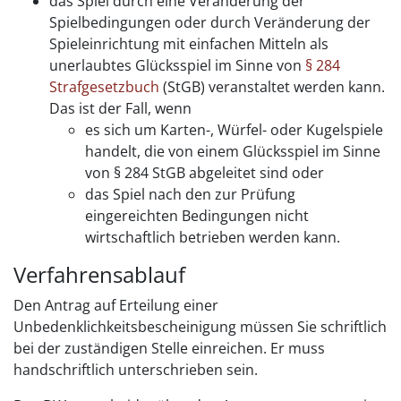
das Spiel durch eine Veränderung der
Spielbedingungen oder durch Veränderung der
Spieleinrichtung mit einfachen Mitteln als
unerlaubtes Glücksspiel im Sinne von
§ 284
Strafgesetzbuch
(StGB) veranstaltet werden kann.
Das ist der Fall, wenn
es sich um Karten-, Würfel- oder Kugelspiele
handelt, die von einem Glücksspiel im Sinne
von § 284 StGB abgeleitet sind oder
das Spiel nach den zur Prüfung
eingereichten Bedingungen nicht
wirtschaftlich betrieben werden kann.
Verfahrensablauf
Den Antrag auf Erteilung einer
Unbedenklichkeitsbescheinigung müssen Sie schriftlich
bei der zuständigen Stelle einreichen. Er muss
handschriftlich unterschrieben sein.