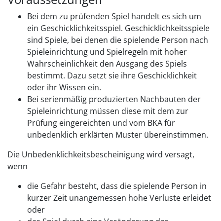
Bei dem zu prüfenden Spiel handelt es sich um
ein Geschicklichkeitsspiel.
Geschicklichkeitsspiele
sind Spiele, bei denen die spielende Person nach
Spieleinrichtung und Spielregeln mit hoher
Wahrscheinlichkeit den Ausgang des Spiels
bestimmt. Dazu setzt sie ihre Geschicklichkeit
oder ihr Wissen ein.
Bei serienmäßig produzierten Nachbauten der
Spieleinrichtung müssen diese mit dem zur
Prüfung eingereichten und vom BKA für
unbedenklich erklärten Muster übereinstimmen.
Die Unbedenklichkeitsbescheinigung wird versagt,
wenn
die Gefahr besteht, dass die spielende Person in
kurzer Zeit unangemessen hohe Verluste erleidet
oder