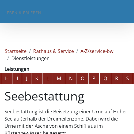
LEBEN & ERLEBEN
Startseite
Rathaus & Service
A-Z/service-bw
Dienstleistungen
Leistungen
Alphabetisches Register überspringen
H
I
J
K
L
M
N
O
P
Q
R
S
Seebestattung
Seebestattung ist die Beisetzung einer Urne auf Hoher
See außerhalb der Dreimeilenzone. Dabei wird die
Urne mit der Asche von einem Schiff aus im
Küstengewässer beigesetzt.