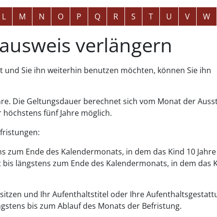
L
M
N
O
P
Q
R
S
T
U
V
W
ausweis verlängern
t und Sie ihn weiterhin benutzen möchten, können Sie ihn
re.
Die Geltungsdauer berechnet sich vom Monat der Ausst
r höchstens fünf Jahre möglich
.
fristungen:
tens zum Ende des Kalendermonats, in dem das Kind 10 Jahre 
lt bis längstens zum Ende des Kalendermonats, in dem das 
itzen und Ihr Aufenthaltstitel oder Ihre Aufenthaltsgestatt
längstens bis zum Ablauf des Monats der Befristung.