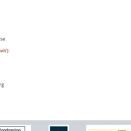
ise
AwV)
:
rg