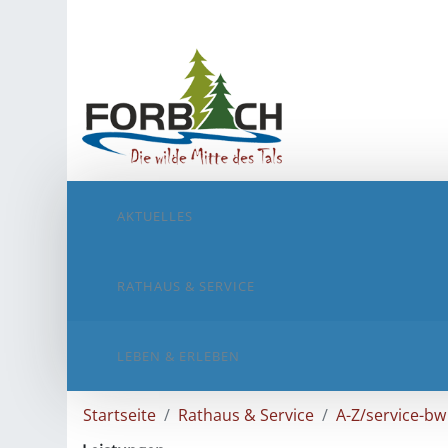
AKTUELLES
RATHAUS & SERVICE
LEBEN & ERLEBEN
Startseite
Rathaus & Service
A-Z/service-bw