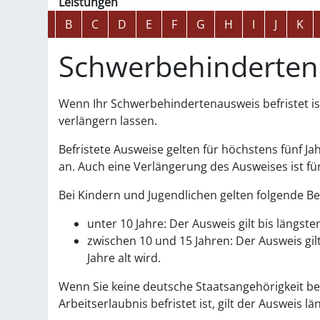
Leistungen
Alphabetisches Register überspringen
A
B
C
D
E
F
G
H
I
J
K
Schwerbehinderten
Wenn Ihr Schwerbehindertenausweis befristet is
verlängern lassen.
Befristete Ausweise gelten für höchstens fünf Jah
an. Auch eine Verlängerung des Ausweises ist fü
Bei Kindern und Jugendlichen gelten folgende Be
unter 10 Jahre: Der Ausweis gilt bis längs
zwischen 10 und 15 Jahren: Der Ausweis gi
Jahre alt wird.
Wenn Sie keine deutsche Staatsangehörigkeit bes
Arbeitserlaubnis befristet ist, gilt der Ausweis 