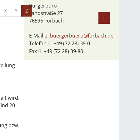
Bürgerbüro
X
Y
Z
Landstraße 27
76596
Forbach
E-Mail
buergerbuero@forbach.de
Telefon
+49 (72
28) 39-0
Fax
+49 (72
28) 39-80
ellung
alt wird.
Kind 20
ung bzw.