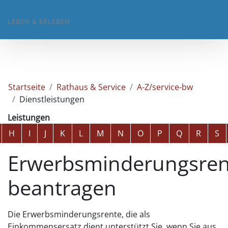
LEBEN & ERLEBEN
Startseite
Rathaus & Service
A-Z/service-bw
Dienstleistungen
Leistungen
Alphabetisches Register überspringen
H
I
J
K
L
M
N
O
P
Q
R
S
Erwerbsminderungsren
beantragen
Die Erwerbsminderungsrente, die als
Einkommensersatz dient unterstützt Sie, wenn Sie aus