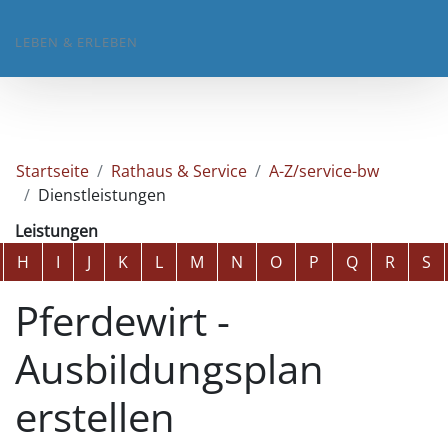
LEBEN & ERLEBEN
Startseite
Rathaus & Service
A-Z/service-bw
Dienstleistungen
Leistungen
Alphabetisches Register überspringen
H
I
J
K
L
M
N
O
P
Q
R
S
Pferdewirt -
Ausbildungsplan
erstellen