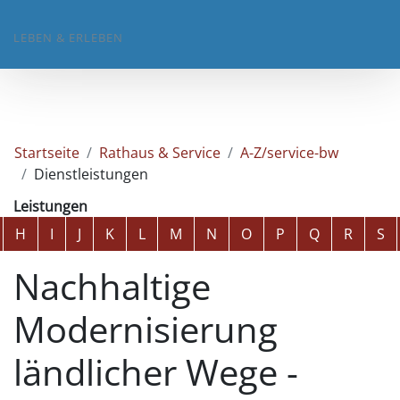
LEBEN & ERLEBEN
Startseite
Rathaus & Service
A-Z/service-bw
Dienstleistungen
Leistungen
Alphabetisches Register überspringen
H
I
J
K
L
M
N
O
P
Q
R
S
Nachhaltige
Modernisierung
ländlicher Wege -