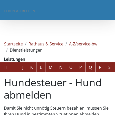
LEBEN & ERLEBEN
Startseite
Rathaus & Service
A-Z/service-bw
Dienstleistungen
Leistungen
Alphabetisches Register überspringen
H
I
J
K
L
M
N
O
P
Q
R
S
Hundesteuer - Hund
abmelden
Damit Sie nicht unnötig Steuern bezahlen, müssen Sie
Ihren Hund in bestimmten Situationen abmelden.