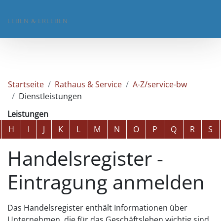
LEBEN & ERLEBEN
Startseite
Rathaus & Service
A-Z/service-bw
Dienstleistungen
Leistungen
Alphabetisches Register überspringen
H
I
J
K
L
M
N
O
P
Q
R
S
Handelsregister -
Eintragung anmelden
Das Handelsregister enthält Informationen über
Unternehmen, die für das Geschäftsleben wichtig sind.