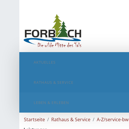
AKTUELLES
RATHAUS & SERVICE
LEBEN & ERLEBEN
Startseite
Rathaus & Service
A-Z/service-bw