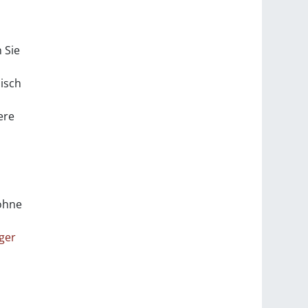
 Sie
isch
ere
 ohne
ger