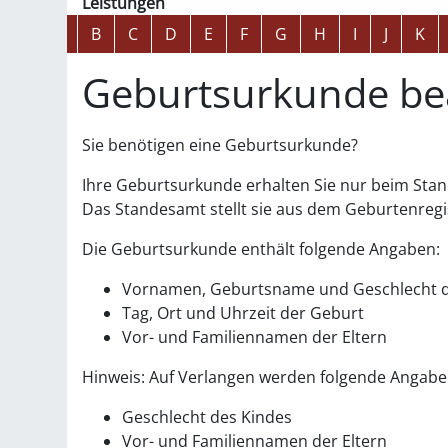
Leistungen
Alphabetisches Register überspringen
A
B
C
D
E
F
G
H
I
J
K
Geburtsurkunde be
Sie benötigen eine Geburtsurkunde?
Ihre Geburtsurkunde erhalten Sie nur beim Sta
Das Standesamt stellt sie aus dem Geburtenregi
Die Geburtsurkunde enthält folgende Angaben:
Vornamen, Geburtsname und Geschlecht d
Tag, Ort und Uhrzeit der Geburt
Vor- und Familiennamen der Eltern
Hinweis: Auf Verlangen werden folgende Angab
Geschlecht des Kindes
Vor- und Familiennamen der Eltern