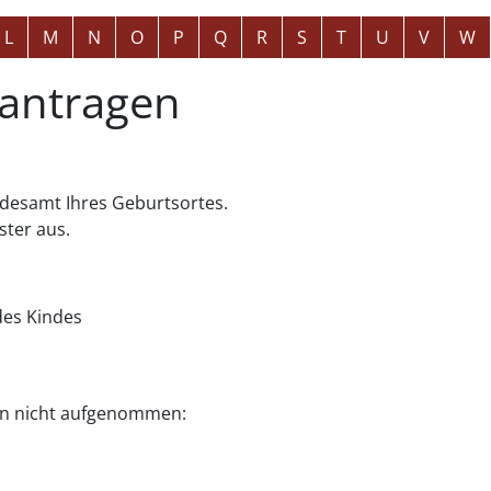
L
M
N
O
P
Q
R
S
T
U
V
W
antragen
ndesamt Ihres Geburtsortes.
ster aus.
es Kindes
en nicht aufgenommen: