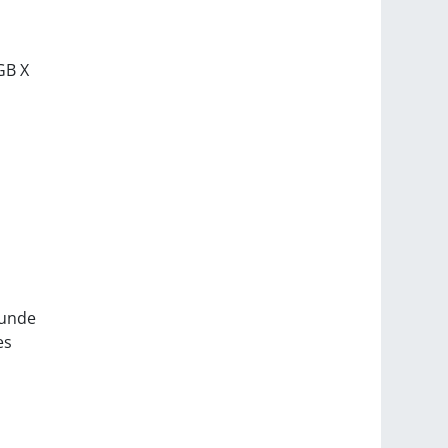
GB X
kunde
es