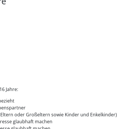
re
16 Jahre:
bezieht
benspartner
Eltern oder Großeltern sowie Kinder und Enkelkinder)
teresse glaubhaft machen
eresse glaubhaft machen