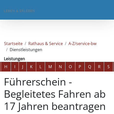
LEBEN & ERLEBEN
Startseite
Rathaus & Service
A-Z/service-bw
Dienstleistungen
Leistungen
Alphabetisches Register überspringen
H
I
J
K
L
M
N
O
P
Q
R
S
Führerschein -
Begleitetes Fahren ab
17 Jahren beantragen