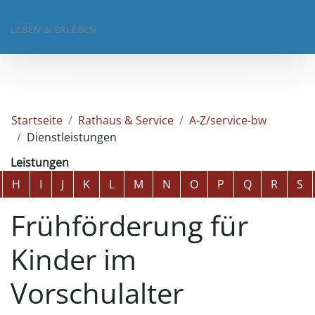
LEBEN & ERLEBEN
Startseite
Rathaus & Service
A-Z/service-bw
Dienstleistungen
Leistungen
Alphabetisches Register überspringen
H
I
J
K
L
M
N
O
P
Q
R
S
Frühförderung für
Kinder im
Vorschulalter