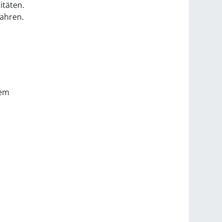
itäten.
fahren.
rem