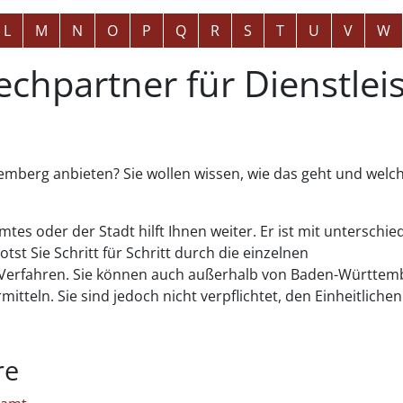
L
M
N
O
P
Q
R
S
T
U
V
W
echpartner für Dienstleis
emberg anbieten? Sie wollen wissen, wie das geht und welc
es oder der Stadt hilft Ihnen weiter. Er ist mit unterschie
st Sie Schritt für Schritt durch die einzelnen
le Verfahren. Sie können auch außerhalb von Baden-Württemb
tteln. Sie sind jedoch nicht verpflichtet, den Einheitlichen
re