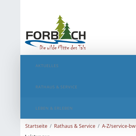
AKTUELLES
RATHAUS & SERVICE
LEBEN & ERLEBEN
Startseite
Rathaus & Service
A-Z/service-bw