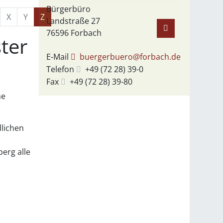
Bürgerbüro
X
Y
Z
Landstraße 27
76596
Forbach
ter
E-Mail
buergerbuero@forbach.de
Telefon
+49 (72
28) 39-0
Fax
+49 (72
28) 39-80
he
dlichen
erg alle