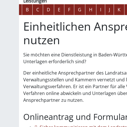
Leistungen
Alphabetisches Register überspringen
A
B
C
D
E
F
G
H
I
J
K
Einheitlichen Anspr
nutzen
Sie möchten eine Dienstleistung in Baden-Württ
Unterlagen erforderlich sind?
Der einheitliche Ansprechpartner des Landratsamt
Verwaltungsstellen und Kammern vernetzt und lot
Verwaltungsverfahren. Er ist ein Partner für al
Verfahren online abwickeln und Unterlagen übermi
Ansprechpartner zu nutzen.
Onlineantrag und Formula