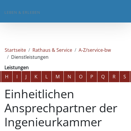
LEBEN & ERLEBEN
Startseite
Rathaus & Service
A-Z/service-bw
Dienstleistungen
Leistungen
Alphabetisches Register überspringen
H
I
J
K
L
M
N
O
P
Q
R
S
Einheitlichen
Ansprechpartner der
Ingenieurkammer