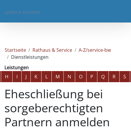
LEBEN & ERLEBEN
Startseite
Rathaus & Service
A-Z/service-bw
Dienstleistungen
Leistungen
Alphabetisches Register überspringen
H
I
J
K
L
M
N
O
P
Q
R
S
Eheschließung bei
sorgeberechtigten
Partnern anmelden