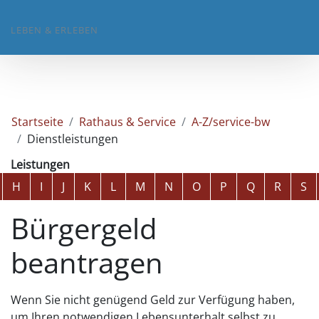
LEBEN & ERLEBEN
Startseite
Rathaus & Service
A-Z/service-bw
Dienstleistungen
Leistungen
Alphabetisches Register überspringen
H
I
J
K
L
M
N
O
P
Q
R
S
Bürgergeld
beantragen
Wenn Sie nicht genügend Geld zur Verfügung haben,
um Ihren notwendigen Lebensunterhalt selbst zu