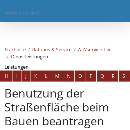
LEBEN & ERLEBEN
Startseite
Rathaus & Service
A-Z/service-bw
Dienstleistungen
Leistungen
Alphabetisches Register überspringen
H
I
J
K
L
M
N
O
P
Q
R
S
Benutzung der
Straßenfläche beim
Bauen beantragen