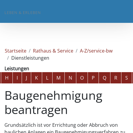
LEBEN & ERLEBEN
Startseite
Rathaus & Service
A-Z/service-bw
Dienstleistungen
Leistungen
Alphabetisches Register überspringen
H
I
J
K
L
M
N
O
P
Q
R
S
Baugenehmigung
beantragen
Grundsätzlich ist vor Errichtung oder Abbruch von
baulichen Anlagen ein Baugenehmigungsverfahren zu