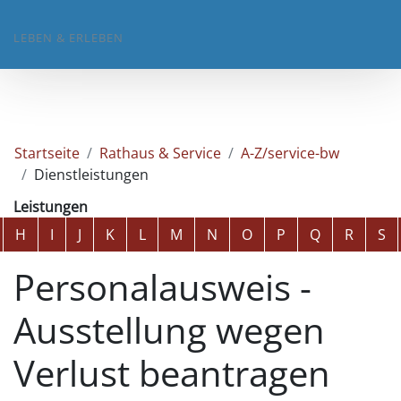
LEBEN & ERLEBEN
Startseite
Rathaus & Service
A-Z/service-bw
Dienstleistungen
Leistungen
Alphabetisches Register überspringen
H
I
J
K
L
M
N
O
P
Q
R
S
Personalausweis -
Ausstellung wegen
Verlust beantragen