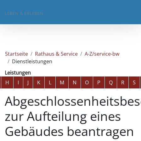
LEBEN & ERLEBEN
Startseite
Rathaus & Service
A-Z/service-bw
Dienstleistungen
Leistungen
Alphabetisches Register überspringen
H
I
J
K
L
M
N
O
P
Q
R
S
Abgeschlossenheitsbes
zur Aufteilung eines
Gebäudes beantragen