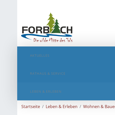
AKTUELLES
RATHAUS & SERVICE
LEBEN & ERLEBEN
Startseite
Leben & Erleben
Wohnen & Baue